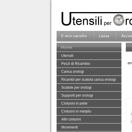
Il mio carrello
cassa
Acced
Home
Utensili
or
Pezzi di Ricambio
Carica orologi
Ricambi per scatola carica orologi
Scatole per orologi
Supporti per orologi
Cinturini in pelle
Cinturini in metallo
Altri cinturini
Movimenti