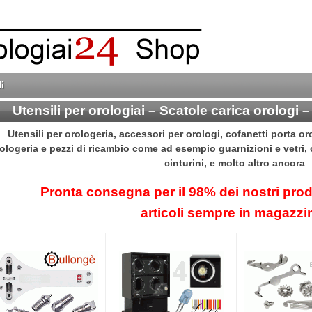
i
Utensili per orologiai – Scatole carica orologi –
Utensili per orologeria, accessori per orologi, cofanetti porta orol
ologeria e pezzi di ricambio come ad esempio guarnizioni e vetri, o
cinturini, e molto altro ancora
Pronta consegna per il 98% dei nostri prodo
articoli sempre in magazzi