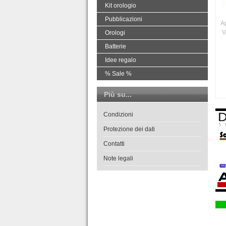
Kit orologio
Pubblicazioni
A
V
Orologi
Batterie
Idee regalo
% Sale %
Più su...
Condizioni
Protezione dei dati
Contatti
Note legali