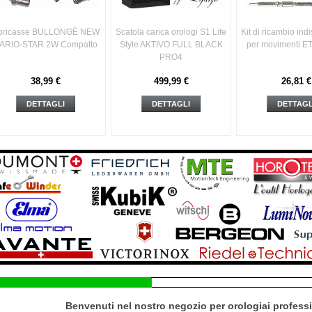
pricasse BULLONGÈ NEW
Scatola carica orologi S1 Life
Kit di ricambio ind
ARIO-STAR 2W Compatto
Style AKTIVO FULL BLACK
per movimenti E
PRO4
38,99 €
499,99 €
26,81 €
DETTAGLI
DETTAGLI
DETTAGL
Benvenuti nel nostro negozio per orologiai professi