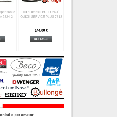
ispensabile
Kit di utensili BULLONGÈ
TA 2824-2
QUICK SERVICE PLUS 7812
144,00 €
I
DETTAGLI
onisti e per amatori