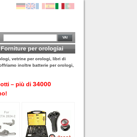
VAI
 Forniture per orologiai
ogi, vetrine per orologi, libri di
ffriamo inoltre batterie per orologi,
34000
tti – più di
no!