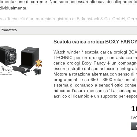
alimentazione di corrente. Non sono necessari altri cavi di collegame
dividualmente.
eco Technic® è un marchio registrato di Birkenstock & Co. GmbH, Ger
 Prodotti/o
Scatola carica orologi BOXY FAN
Watch winder / scatola carica orologi
TECHNIC per un orologio, con astuccio in pe
carica orologi Boxy Fancy è un compagno
essere estratto dal suo astuccio e integr
Motore a rotazione alternata con senso di ma
programmabile su 650 - 3600 rotazioni al g
sistema di comando a sensori ottici cons
riducono l’usura meccanica.´La consegna 
acrilico di ricambio e un supporto per espo
1
IVA