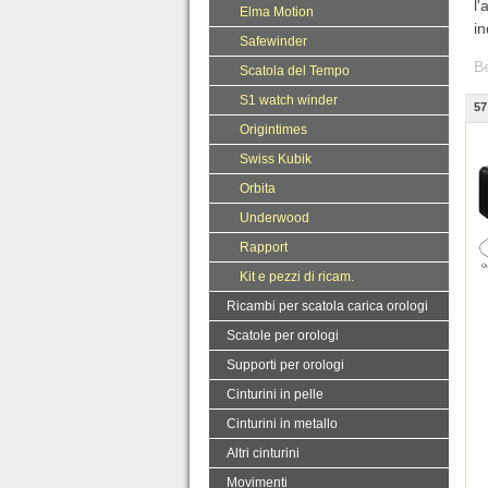
l'
Elma Motion
in
Safewinder
B
Scatola del Tempo
S1 watch winder
57
Origintimes
Swiss Kubik
Orbita
Underwood
Rapport
Kit e pezzi di ricam.
Ricambi per scatola carica orologi
Scatole per orologi
Supporti per orologi
Cinturini in pelle
Cinturini in metallo
Altri cinturini
Movimenti