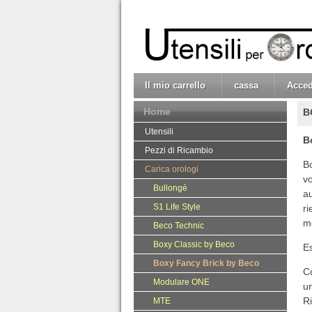
Il mio carrello
cassa
Acced
Home
B
Utensili
B
Pezzi di Ricambio
Bo
Carica orologi
v
Bullongè
au
S1 Life Style
r
m
Beco Technic
Boxy Classic by Beco
E
Boxy Fancy Brick by Beco
C
Modulare ONE
u
R
MTE