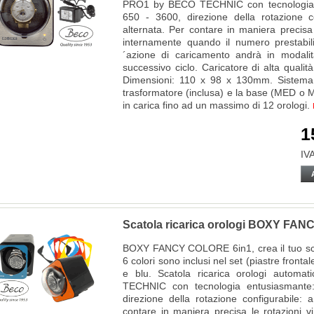
PRO1 by BECO TECHNIC con tecnologia en
650 - 3600, direzione della rotazione co
alternata. Per contare in maniera precisa
internamente quando il numero prestabil
´azione di caricamento andrà in modalità
successivo ciclo. Caricatore di alta qualit
Dimensioni: 110 x 98 x 130mm. Sistema i
trasformatore (inclusa) e la base (MED o M
in carica fino ad un massimo di 12 orologi.
1
IVA
Scatola ricarica orologi BOXY FA
BOXY FANCY COLORE 6in1, crea il tuo scat
6 colori sono inclusi nel set (piastre frontal
e blu. Scatola ricarica orologi auto
TECHNIC con tecnologia entusiasmante:
direzione della rotazione configurabile: 
contare in maniera precisa le rotazioni 