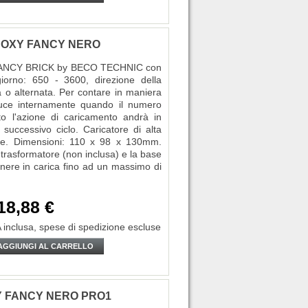
ci BOXY FANCY NERO
XY FANCY BRICK by BECO TECHNIC con
giorno: 650 - 3600, direzione della
ra o alternata. Per contare in maniera
 luce internamente quando il numero
to l'azione di caricamento andrà in
l successivo ciclo. Caricatore di alta
bile. Dimensioni: 110 x 98 x 130mm.
 trasformatore (non inclusa) e la base
nere in carica fino ad un massimo di
18,88 €
 inclusa,
spese di spedizione escluse
AGGIUNGI AL CARRELLO
OXY FANCY NERO PRO1