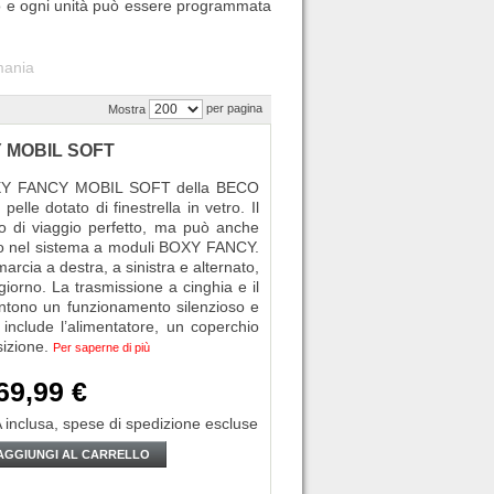
nto e ogni unità può essere programmata
mania
per pagina
Mostra
CY MOBIL SOFT
 BOXY FANCY MOBIL SOFT della BECO
lle dotato di finestrella in vetro. Il
 di viaggio perfetto, ma può anche
ato nel sistema a moduli BOXY FANCY.
rcia a destra, a sinistra e alternato,
iorno. La trasmissione a cinghia e il
entono un funzionamento silenzioso e
include l’alimentatore, un coperchio
sizione.
Per saperne di più
69,99 €
 inclusa,
spese di spedizione escluse
AGGIUNGI AL CARRELLO