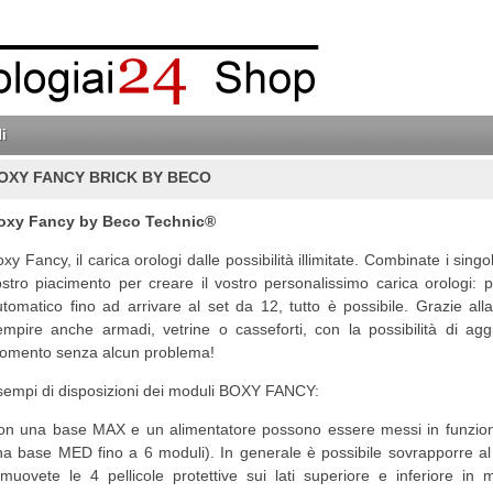
i
OXY FANCY BRICK BY BECO
oxy Fancy by
Beco Technic®
xy Fancy, il carica orologi dalle possibilità illimitate. Combinate i sing
ostro piacimento per creare il vostro personalissimo carica orologi:
tomatico fino ad arrivare al set da 12, tutto è possibile. Grazie all
iempire anche armadi, vetrine o casseforti, con la possibilità di 
omento senza alcun problema!
sempi di disposizioni dei moduli BOXY FANCY:
on una base MAX e un alimentatore possono essere messi in funzione
na base MED fino a 6 moduli). In generale è possibile sovrapporre al
imuovete le 4 pellicole protettive sui lati superiore e inferiore in