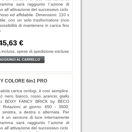
gramma sarà raggiunto l´azione di
 all´attivazione del successivo ciclo.
zioso ed affidabile. Dimensioni: 110 x
ile: con un solo trasformatore (non
ssibilità di mantenere in carica fino
ù
45,63 €
 inclusa,
spese di spedizione escluse
AGGIUNGI AL CARRELLO
NCY COLORE 6in1 PRO
ola carica orologi, è così semplice.
e): nero, bianco, rosso, arancio, giallo
matici BOXY FANCY BRICK by BECO
 Rotazioni al giorno: 650 - 3600,
a sinistra, a destra o alternata. Per
vi è un sensore di luce internamente
gramma sarà raggiunto l´azione di
 all´attivazione del successivo ciclo.