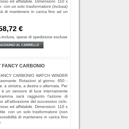
zioso ed affidabile. Dimensioni: 110 x
: con un solo trasformatore (inclusa)
tà di mantenere in carica fino ad un
58,72 €
 inclusa,
spese di spedizione escluse
AGGIUNGI AL CARRELLO
OXY FANCY CARBONIO
BOXY FANCY CARBONIO WATCH WINDER
smante: Rotazioni al giorno: 650 -
: a sinistra, a destra o alternata. Per
vi è un sensore di luce internamente
gramma sarà raggiunto l'azione di
 all'attivazione del successivo ciclo.
zioso ed affidabile. Dimensioni: 110 x
ile: con un solo trasformatore (non
ssibilità di mantenere in carica fino
ù