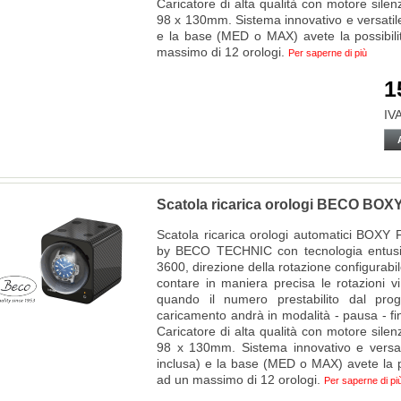
Caricatore di alta qualità con motore silen
98 x 130mm. Sistema innovativo e versatile
e la base (MED o MAX) avete la possibili
massimo di 12 orologi.
Per saperne di più
1
IVA
Scatola ricarica orologi BECO B
Scatola ricarica orologi automatici 
by BECO TECHNIC con tecnologia entusia
3600, direzione della rotazione configurabile
contare in maniera precisa le rotazioni 
quando il numero prestabilito dal pro
caricamento andrà in modalità - pausa - fino
Caricatore di alta qualità con motore silen
98 x 130mm. Sistema innovativo e versat
inclusa) e la base (MED o MAX) avete la po
ad un massimo di 12 orologi.
Per saperne di pi