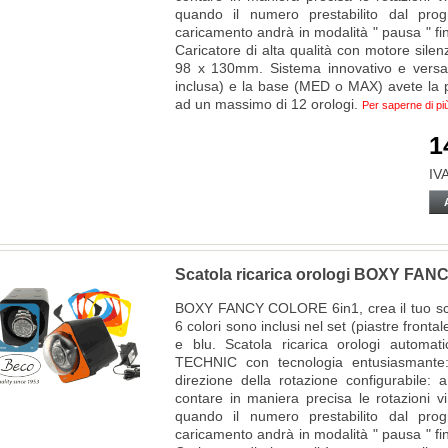
quando il numero prestabilito dal pro
caricamento andrà in modalità " pausa " fino
Caricatore di alta qualità con motore silen
98 x 130mm. Sistema innovativo e versat
inclusa) e la base (MED o MAX) avete la po
ad un massimo di 12 orologi.
Per saperne di pi
1
IVA
Scatola ricarica orologi BOXY FA
BOXY FANCY COLORE 6in1, crea il tuo scat
6 colori sono inclusi nel set (piastre frontal
e blu. Scatola ricarica orologi auto
TECHNIC con tecnologia entusiasmante:
direzione della rotazione configurabile: 
contare in maniera precisa le rotazioni 
quando il numero prestabilito dal pro
caricamento andrà in modalità " pausa " fino