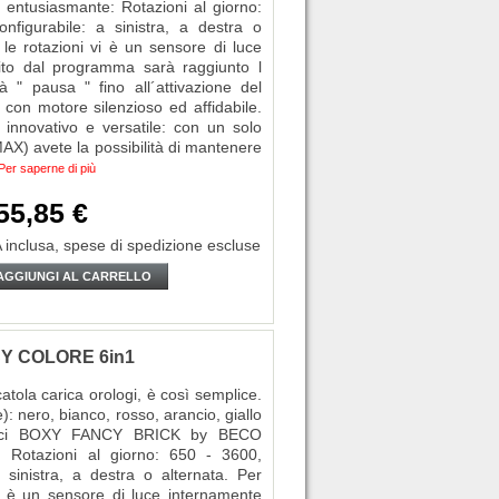
tusiasmante: Rotazioni al giorno:
nfigurabile: a sinistra, a destra o
 le rotazioni vi è un sensore di luce
ito dal programma sarà raggiunto l
 " pausa " fino all´attivazione del
à con motore silenzioso ed affidabile.
nnovativo e versatile: con un solo
AX) avete la possibilità di mantenere
Per saperne di più
55,85 €
 inclusa,
spese di spedizione escluse
AGGIUNGI AL CARRELLO
NCY COLORE 6in1
ola carica orologi, è così semplice.
e): nero, bianco, rosso, arancio, giallo
matici BOXY FANCY BRICK by BECO
 Rotazioni al giorno: 650 - 3600,
a sinistra, a destra o alternata. Per
vi è un sensore di luce internamente