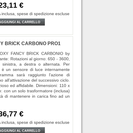
23,11 €
 inclusa,
spese di spedizione escluse
AGGIUNGI AL CARRELLO
FANCY BRICK CARBONO PRO1
der BOXY FANCY BRICK CARBONIO by
e: Rotazioni al giorno: 650 - 3600,
a sinistra, a destra o alternata. Per
vi è un sensore di luce internamente
gramma sarà raggiunto l'azione di
 all'attivazione del successivo ciclo.
zioso ed affidabile. Dimensioni: 110 x
: con un solo trasformatore (inclusa)
tà di mantenere in carica fino ad un
36,77 €
 inclusa,
spese di spedizione escluse
AGGIUNGI AL CARRELLO