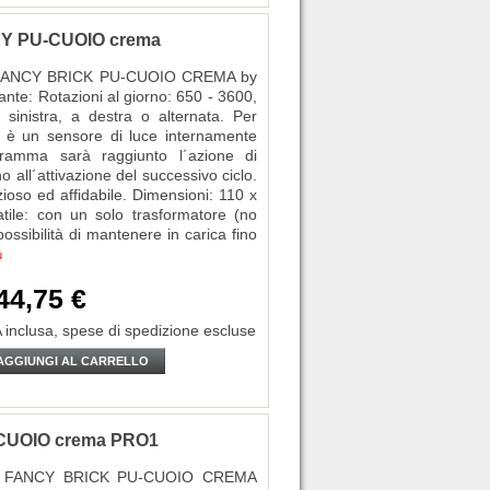
NCY PU-CUOIO crema
OXY FANCY BRICK PU-CUOIO CREMA by
e: Rotazioni al giorno: 650 - 3600,
a sinistra, a destra o alternata. Per
vi è un sensore di luce internamente
gramma sarà raggiunto l´azione di
 all´attivazione del successivo ciclo.
zioso ed affidabile. Dimensioni: 110 x
ile: con un solo trasformatore (no
ssibilità di mantenere in carica fino
ù
44,75 €
 inclusa,
spese di spedizione escluse
AGGIUNGI AL CARRELLO
U-CUOIO crema PRO1
BOXY FANCY BRICK PU-CUOIO CREMA