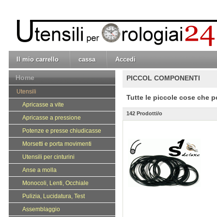
Il mio carrello
cassa
Accedi
Home
PICCOL COMPONENTI
Utensili
Tutte le piccole cose che p
Apricasse a vite
142 Prodotti/o
Apricasse a pressione
Potenze e presse chiudicasse
Morsetti e porta movimenti
Utensili per cinturini
Anse a molla
Monocoli, Lenti, Occhiale
Pulizia, Lucidatura, Test
Assemblaggio