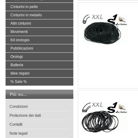
Cinturini in pelle
Cinturini in metallo
Altri cinturini
Movimenti
Kit orologio
Pubblicazioni
Orologi
Batterie
Idee regalo
% Sale %
Più su...
Condizioni
Protezione dei dati
Contatti
Note legali