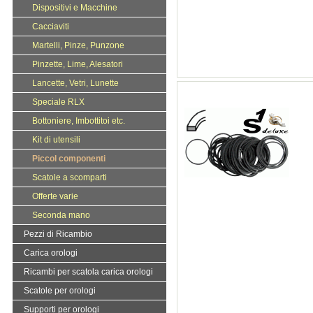
Dispositivi e Macchine
Cacciaviti
Martelli, Pinze, Punzone
Pinzette, Lime, Alesatori
Lancette, Vetri, Lunette
Speciale RLX
Bottoniere, Imbottitoi etc.
Kit di utensili
Piccol componenti
Scatole a scomparti
Offerte varie
Seconda mano
Pezzi di Ricambio
Carica orologi
Ricambi per scatola carica orologi
Scatole per orologi
Supporti per orologi