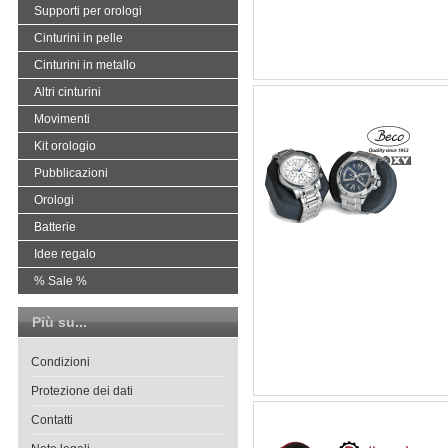
Supporti per orologi
Cinturini in pelle
Cinturini in metallo
Altri cinturini
Movimenti
Kit orologio
Pubblicazioni
Orologi
Batterie
Idee regalo
% Sale %
Più su...
Condizioni
Protezione dei dati
Contatti