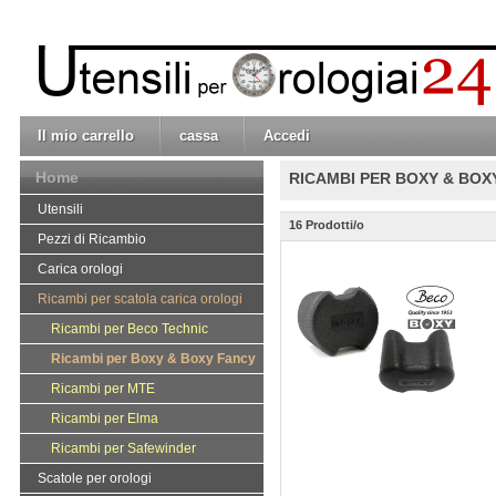
Il mio carrello
cassa
Accedi
Home
RICAMBI PER BOXY & BOX
Utensili
16 Prodotti/o
Pezzi di Ricambio
Carica orologi
Ricambi per scatola carica orologi
Ricambi per Beco Technic
Ricambi per Boxy & Boxy Fancy
Ricambi per MTE
Ricambi per Elma
Ricambi per Safewinder
Scatole per orologi