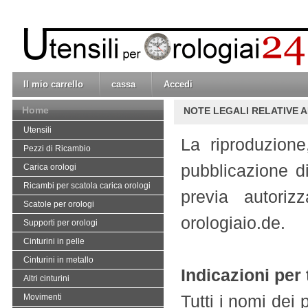
Il mio carrello
cassa
Accedi
Home
NOTE LEGALI RELATIVE 
Utensili
La riproduzione
Pezzi di Ricambio
pubblicazione d
Carica orologi
Ricambi per scatola carica orologi
previa autoriz
Scatole per orologi
orologiaio.de.
Supporti per orologi
Cinturini in pelle
Cinturini in metallo
Indicazioni per t
Altri cinturini
Tutti i nomi dei 
Movimenti