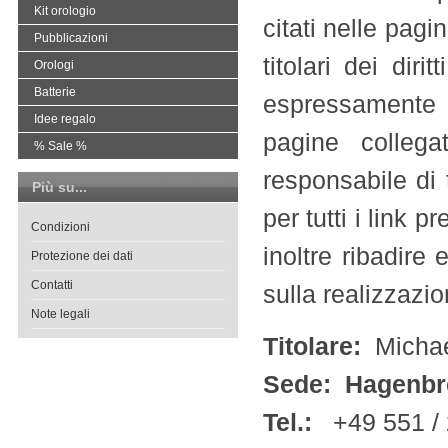
Kit orologio
citati nelle pagi
Pubblicazioni
titolari dei dir
Orologi
Batterie
espressamente l
Idee regalo
pagine colleg
% Sale %
responsabile di 
Più su...
per tutti i link p
Condizioni
inoltre ribadir
Protezione dei dati
Contatti
sulla realizzazio
Note legali
Titolare:
Micha
Sede: Hagenbre
Tel.:
+49 551 /