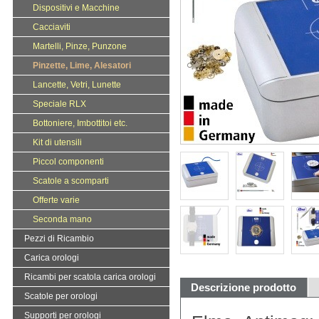
Dispositivi e Macchine
Cacciaviti
Martelli, Pinze, Punzone
Pinzette, Lime, Alesatori
Lancette, Vetri, Lunette
Speciale RLX
Bottoniere, Imbottitoi etc.
Kit di utensili
Piccol componenti
Scatole a scomparti
Offerte varie
Seconda mano
Pezzi di Ricambio
Carica orologi
Ricambi per scatola carica orologi
Descrizione prodotto
Scatole per orologi
Supporti per orologi