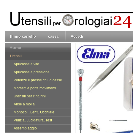
Il mio carrello
cassa
Accedi
Home
Utensili
Apricasse a vite
Apricasse a pressione
Potenze e presse chiudicasse
Morsetti e porta movimenti
Utensili per cinturini
Anse a molla
Monocoli, Lenti, Occhiale
Pulizia, Lucidatura, Test
Assemblaggio