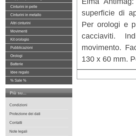
Elma Antimag:
Cinturini in pelle
superficie di 
Cinturini in metallo
Per orologi e p
Altri cinturini
Movimenti
cacciaviti. I
Kit orologio
movimento. Fac
Pubblicazioni
Orologi
130 x 60 mm. Pe
Batterie
Idee regalo
% Sale %
Più su...
Condizioni
Protezione dei dati
Contatti
Note legali