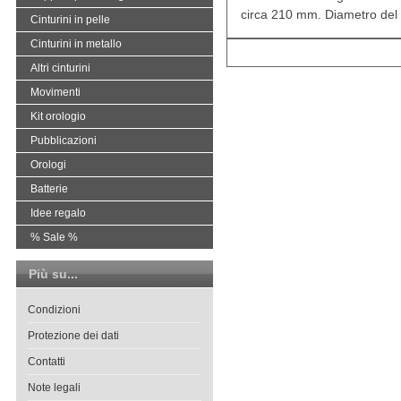
circa 210 mm. Diametro del
Cinturini in pelle
Cinturini in metallo
Altri cinturini
Movimenti
Kit orologio
Pubblicazioni
Orologi
Batterie
Idee regalo
% Sale %
Più su...
Condizioni
Protezione dei dati
Contatti
Note legali