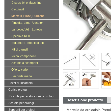
Dispositivi e Macchine
Cacciaviti
Martelli, Pinze, Punzone
Pinzette, Lime, Alesatori
Lancette, Vetri, Lunette
Speciale RLX
Bottoniere, Imbottitoi etc.
Kit di utensili
Piccol componenti
Scatole a scomparti
Offerte varie
Seconda mano
Pezzi di Ricambio
Carica orologi
Ricambi per scatola carica orologi
Descrizione prodotto
Scatole per orologi
Martello da orologiaio Premi
Supporti per orologi