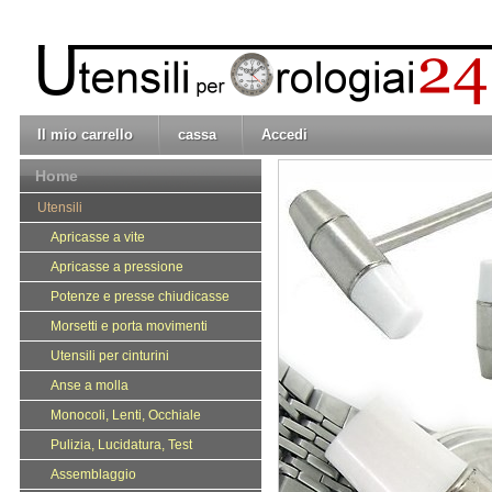
Il mio carrello
cassa
Accedi
Home
Utensili
Apricasse a vite
Apricasse a pressione
Potenze e presse chiudicasse
Morsetti e porta movimenti
Utensili per cinturini
Anse a molla
Monocoli, Lenti, Occhiale
Pulizia, Lucidatura, Test
Assemblaggio