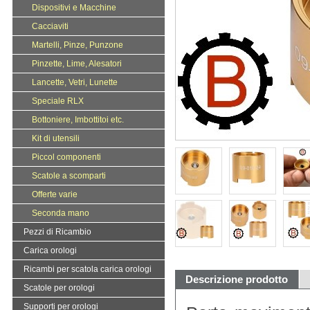
Dispositivi e Macchine
Cacciaviti
Martelli, Pinze, Punzone
Pinzette, Lime, Alesatori
Lancette, Vetri, Lunette
Speciale RLX
Bottoniere, Imbottitoi etc.
Kit di utensili
Piccol componenti
Scatole a scomparti
Offerte varie
Seconda mano
Pezzi di Ricambio
Carica orologi
Ricambi per scatola carica orologi
Descrizione prodotto
Scatole per orologi
Supporti per orologi