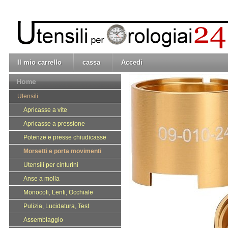
Il mio carrello
cassa
Accedi
Home
Utensili
Apricasse a vite
Apricasse a pressione
Potenze e presse chiudicasse
Morsetti e porta movimenti
Utensili per cinturini
Anse a molla
Monocoli, Lenti, Occhiale
Pulizia, Lucidatura, Test
Assemblaggio