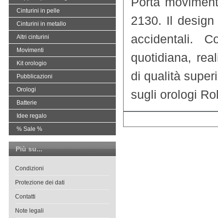
Porta movimenti
Cinturini in pelle
2130. Il design
Cinturini in metallo
accidentali. C
Altri cinturini
Movimenti
quotidiana, rea
Kit orologio
di qualità super
Pubblicazioni
Orologi
sugli orologi Ro
Batterie
Idee regalo
% Sale %
Più su...
Condizioni
Protezione dei dati
Contatti
Note legali