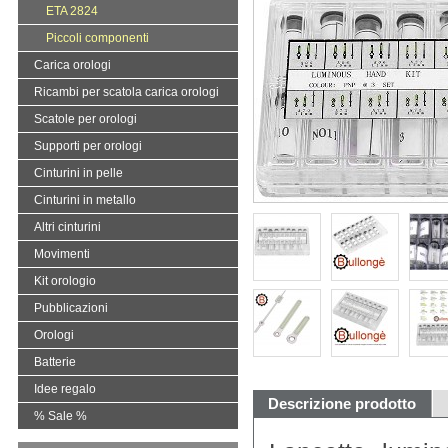
ETA 2824
Piccoli componenti
Carica orologi
Ricambi per scatola carica orologi
Scatole per orologi
Supporti per orologi
Cinturini in pelle
Cinturini in metallo
Altri cinturini
Movimenti
Kit orologio
Pubblicazioni
Orologi
Batterie
Idee regalo
Descrizione prodotto
% Sale %