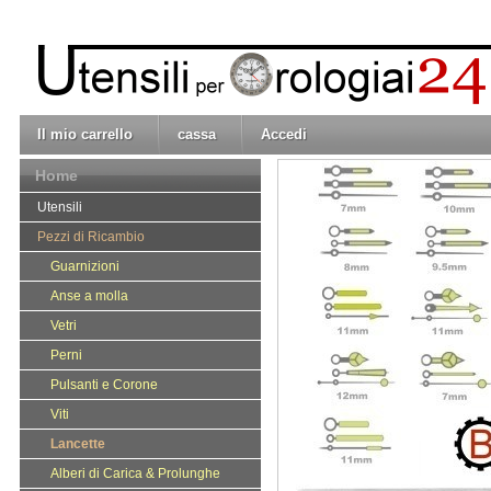
Il mio carrello
cassa
Accedi
Home
Utensili
Pezzi di Ricambio
Guarnizioni
Anse a molla
Vetri
Perni
Pulsanti e Corone
Viti
Lancette
Alberi di Carica & Prolunghe