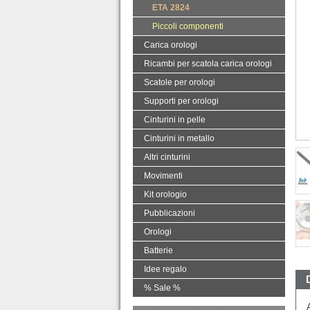
ETA 2824
Piccoli componenti
Carica orologi
Ricambi per scatola carica orologi
Scatole per orologi
Supporti per orologi
Cinturini in pelle
Cinturini in metallo
Altri cinturini
Movimenti
Kit orologio
Pubblicazioni
Orologi
Batterie
Idee regalo
% Sale %