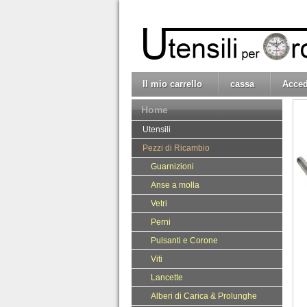
Il mio carrello
cassa
Acced
Home
Utensili
Pezzi di Ricambio
Guarnizioni
Anse a molla
Vetri
Perni
Pulsanti e Corone
Viti
Lancette
Alberi di Carica & Prolunghe