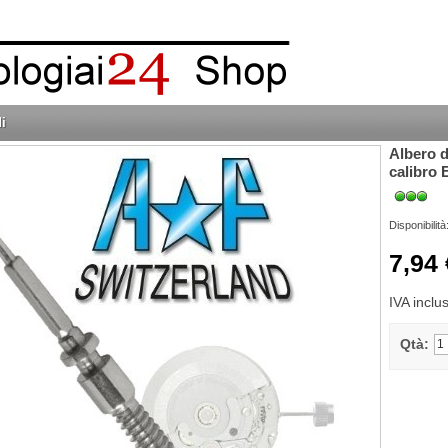
i
Albero d
calibro 
Disponibilità
7,94 
IVA inclu
Qtà: