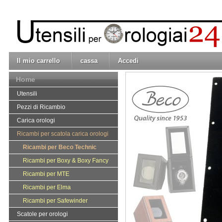
Il mio carrello
cassa
Accedi
Home
Utensili
Pezzi di Ricambio
Carica orologi
Ricambi per scatola carica orologi
Ricambi per Beco Technic
Ricambi per Boxy & Boxy Fancy
Ricambi per MTE
Ricambi per Elma
Ricambi per Safewinder
Scatole per orologi