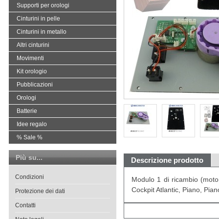
Supporti per orologi
Cinturini in pelle
Cinturini in metallo
Altri cinturini
Movimenti
Kit orologio
Pubblicazioni
Orologi
Batterie
Idee regalo
% Sale %
Più su...
Descrizione prodotto
Condizioni
Modulo 1 di ricambio (motore
Cockpit Atlantic, Piano, Pian
Protezione dei dati
Contatti