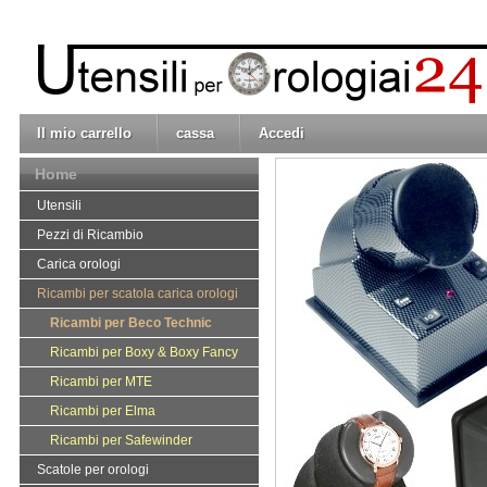
Il mio carrello
cassa
Accedi
Home
Utensili
Pezzi di Ricambio
Carica orologi
Ricambi per scatola carica orologi
Ricambi per Beco Technic
Ricambi per Boxy & Boxy Fancy
Ricambi per MTE
Ricambi per Elma
Ricambi per Safewinder
Scatole per orologi