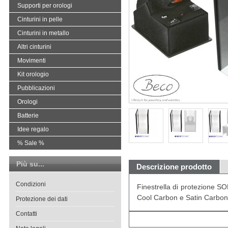
Supporti per orologi
Cinturini in pelle
Cinturini in metallo
Altri cinturini
Movimenti
Kit orologio
Pubblicazioni
Orologi
Batterie
Idee regalo
% Sale %
Più su...
Descrizione prodotto
Condizioni
Finestrella di protezione S
Cool Carbon e Satin Carbon 
Protezione dei dati
Contatti