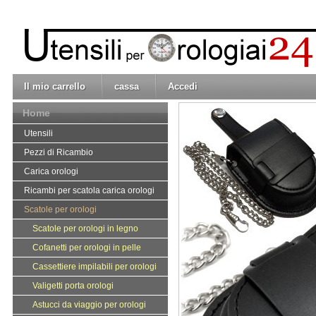
Il mio carrello
cassa
Accedi
Home
Utensili
Pezzi di Ricambio
Carica orologi
Ricambi per scatola carica orologi
Scatole per orologi
Scatole per orologi in legno
Cofanetti per orologi in pelle
Cassettiere impilabili per orologi
Valigetti porta orologi
Astucci da viaggio per orologi