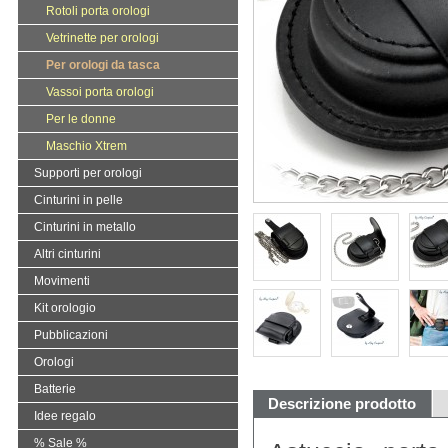
Rotoli porta orologi
Vetrinette per orologi
Per orologi da tasca
Vassoi porta orologi
Per le donne
Maschio Xtrem
Supporti per orologi
Cinturini in pelle
Cinturini in metallo
Altri cinturini
Movimenti
Kit orologio
Pubblicazioni
Orologi
Batterie
Descrizione prodotto
Idee regalo
% Sale %