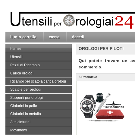
Il mio carrello
cassa
Accedi
Home
OROLOGI PER PILOTI
Utensili
Qui potete trovare un ass
Pezzi di Ricambio
commercio.
Carica orologi
5 Prodotti/o
Ricambi per scatola carica orologi
Scatole per orologi
Supporti per orologi
Cinturini in pelle
Cinturini in metallo
Altri cinturini
Movimenti