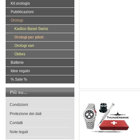
Kit orologio
Pubblicazioni
Orologi
Kadloo Basel Swiss
Orologi per piloti
Orologi vari
Oldies
Batterie
Idee regalo
% Sale %
Più su...
Condizioni
Protezione dei dati
Contatti
Note legali