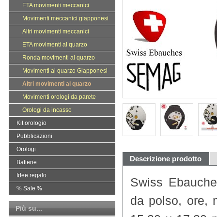
ETA movimenti meccanici
Movimenti meccanici giapponesi
Altri movimenti meccanici
ETA movimenti al quarzo
Ronda movimenti al quarzo
Movimenti al quarzo Giapponesi
Altri movimenti al quarzo
Movimenti orologi da parete
Orologi da incasso
Kit orologio
Pubblicazioni
Orologi
Descrizione prodotto
Batterie
Idee regalo
Swiss Ebauches
% Sale %
da polso, ore, 
Più su...