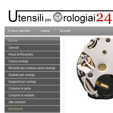
Il mio carrello
cassa
Accedi
Home
Utensili
Pezzi di Ricambio
Carica orologi
Ricambi per scatola carica orologi
Scatole per orologi
Supporti per orologi
Cinturini in pelle
Cinturini in metallo
Altri cinturini
Movimenti