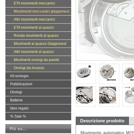
ETA movimenti meccanici
Movimenti meccanici giapponesi
Altri movimenti meccanici
ETA movimenti al quarzo
Ronda movimenti al quarzo
Movimenti al quarzo Giapponesi
Altri movimenti al quarzo
Movimenti orologi da parete
Orologi da incasso
Kit orologio
Pubblicazioni
Orologi
Batterie
Idee regalo
% Sale %
Descrizione prodotto
Più su...
Movimento automatico MIYO