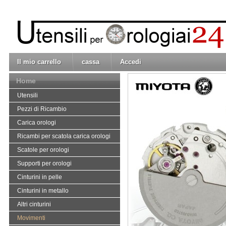
Il mio carrello
cassa
Accedi
Home
Utensili
Pezzi di Ricambio
Carica orologi
Ricambi per scatola carica orologi
Scatole per orologi
Supporti per orologi
Cinturini in pelle
Cinturini in metallo
Altri cinturini
Movimenti