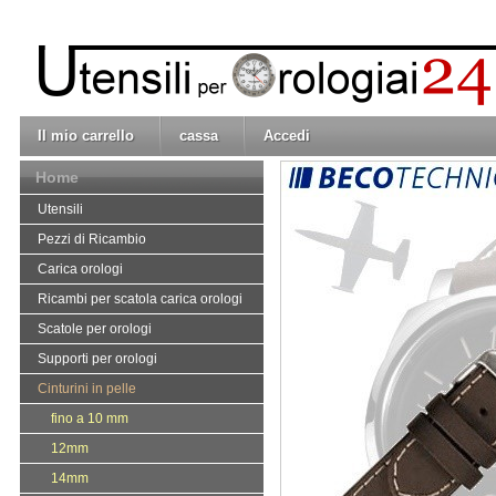
Il mio carrello
cassa
Accedi
Home
Utensili
Pezzi di Ricambio
Carica orologi
Ricambi per scatola carica orologi
Scatole per orologi
Supporti per orologi
Cinturini in pelle
fino a 10 mm
12mm
14mm