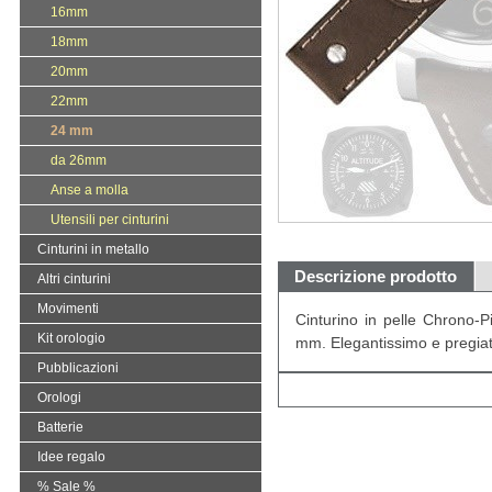
16mm
18mm
20mm
22mm
24 mm
da 26mm
Anse a molla
Utensili per cinturini
Cinturini in metallo
Descrizione prodotto
Altri cinturini
Movimenti
Cinturino in pelle Chrono-P
Kit orologio
mm. Elegantissimo e pregi
Pubblicazioni
Orologi
Batterie
Idee regalo
% Sale %