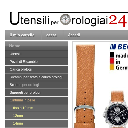
Il mio carrello
cassa
Accedi
Home
Utensili
Pezzi di Ricambio
Carica orologi
Ricambi per scatola carica orologi
Scatole per orologi
Supporti per orologi
Cinturini in pelle
fino a 10 mm
12mm
14mm