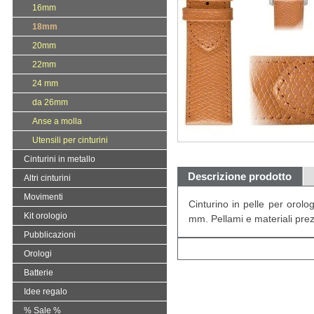
16mm
18mm
20mm
22mm
24 mm
da 26mm
Anse a molla
Utensili per cinturini
Cinturini in metallo
Descrizione prodotto
Altri cinturini
Movimenti
Cinturino in pelle per oro
Kit orologio
mm. Pellami e materiali prez
Pubblicazioni
Orologi
Batterie
Idee regalo
% Sale %