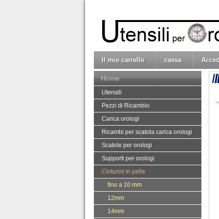
Il mio carrello
cassa
Acced
Home
Utensili
Pezzi di Ricambio
Carica orologi
Ricambi per scatola carica orologi
Scatole per orologi
Supporti per orologi
Cinturini in pelle
fino a 10 mm
12mm
14mm