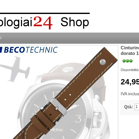
i
Cinturin
dorato 
Disponibilità
24,9
IVA inclu
Qtà: