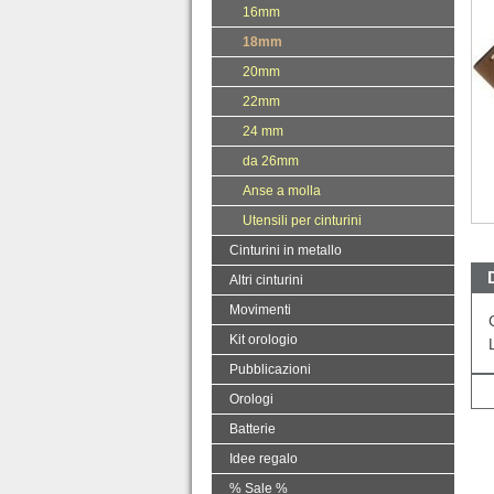
16mm
18mm
20mm
22mm
24 mm
da 26mm
Anse a molla
Utensili per cinturini
Cinturini in metallo
Altri cinturini
Movimenti
Kit orologio
Pubblicazioni
Orologi
Batterie
Idee regalo
% Sale %