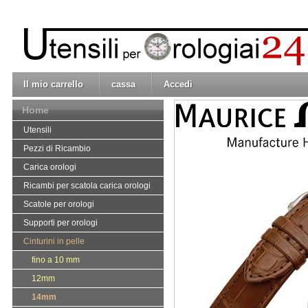
Il mio carrello
cassa
Accedi
Home
Utensili
Pezzi di Ricambio
Carica orologi
Ricambi per scatola carica orologi
Scatole per orologi
Supporti per orologi
Cinturini in pelle
fino a 10 mm
12mm
14mm