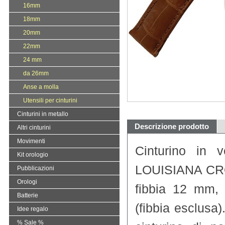
16mm
18mm
20mm
22mm
24 mm
da 26mm
Anse a molla
Utensili per cinturini
Cinturini in metallo
Descrizione prodotto
Altri cinturini
Movimenti
Cinturino in 
Kit orologio
LOUISIANA CR
Pubblicazioni
Orologi
fibbia 12 mm,
Batterie
(fibbia esclusa
Idee regalo
% Sale %