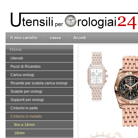
Il mio carrello
cassa
Accedi
Home
Utensili
Pezzi di Ricambio
Carica orologi
Ricambi per scatola carica orologi
Scatole per orologi
Supporti per orologi
Cinturini in pelle
Cinturini in metallo
fino a 16mm
18mm