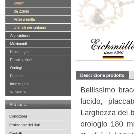
20mm
da 22mm
Anse a molla
Utensili per cinturini
Altri cinturini
Movimenti
Kit orologio
Pubblicazioni
Orologi
Descrizione prodotto
Batterie
Idee regalo
Bellissimo bra
% Sale %
lucido, placca
Più su...
Larghezza del 
Condizioni
orologio 180 m
Protezione dei dati
Contatti